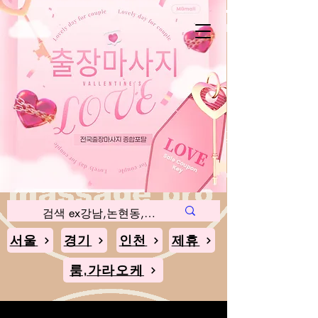
인천
경기
서울
블로그
서울
경기
인천
제휴
룸,가라오케