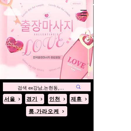
인천
경기
서울
블로그
서울
경기
인천
제휴
룸,가라오케