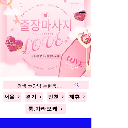
인천
경기
서울
블로그
서울
경기
인천
제휴
룸,가라오케