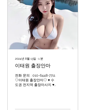
2024년 8월 13일
∙
1
분
이태원 출장안마
전화 문의 : 010-6448-7711
♡이태원 출장안마♡ ♥ 수
도권 전지역 출장마사지 ♥
이태원 출장안마 ◎ 인사
말/소개 ◎ 일상에 지치고
어려운 시기에 고객님들을
화끈하게 위로해드리겠습니
다 어리지만 베테랑이며 즐