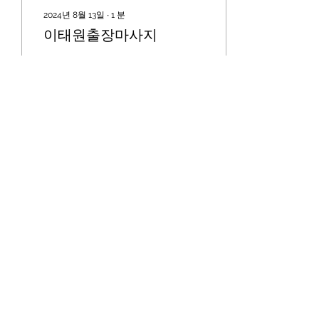
2024년 8월 13일
∙
1
분
이태원출장마사지
전화 문의 : 010-6448-7711
♡이태원출장마사지♡ ♥ 수
도권 전지역 출장마사지 ♥
이태원출장마사지 ◎ 인사
말/소개 ◎ 일상에 지치고
어려운 시기에 고객님들을
화끈하게 위로해드리겠습니
다 어리지만 베테랑이며 즐
기면서 근무하는 화끈한...
0
0
더보기
​출장마사지 사이트