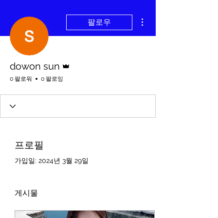
더보기
팔로우
운영자
dowon sun
0 팔로워
0 팔로잉
프로필
가입일: 2024년 3월 29일
게시물